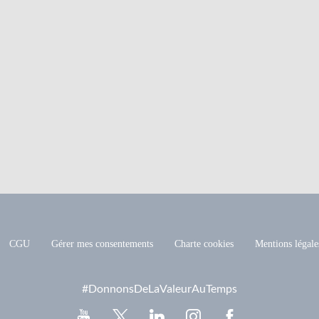
CGU
Gérer mes consentements
Charte cookies
Mentions légale
#DonnonsDeLaValeurAuTemps