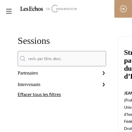
Sessions
St
pa
du
Partenaires
d’
Intervenants
JEA
Effacer tous les filtres
(
Pro
Univ
d’ho
Fédé
Droi