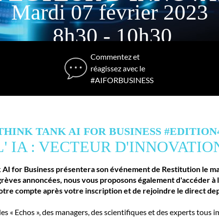
Mardi 07 février 2023
8h30 - 10h30
Commentez et
Replay
réagissez avec le
#AIFORBUSINESS
THINK TANK AI FOR BUSINESS #EDITION
L' IA : VECTEUR D'INNOVATIO
 AI for Business présentera son événement de Restitution le ma
grèves annoncées, nous vous proposons également d'accéder à la 
otre compte après votre inscription et de rejoindre le direct dep
des « Echos », des managers, des scientifiques et des experts tous im