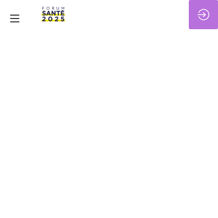
Santé
mentale
:
une
nouvelle