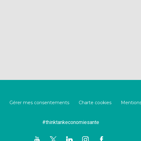
Gérer mes consentements
Charte cookies
Mentions
#thinktankeconomiesante