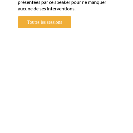
présentées par ce speaker pour ne manquer
aucune de ses interventions.
Toutes les sessions
T
(
d
l
É
e
P