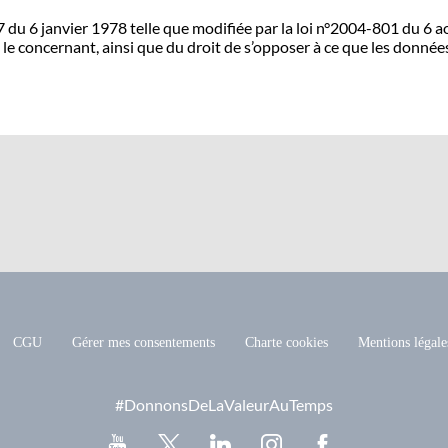
u 6 janvier 1978 telle que modifiée par la loi n°2004-801 du 6 août
 le concernant, ainsi que du droit de s’opposer à ce que les donnée
CGU
Gérer mes consentements
Charte cookies
Mentions légale
#DonnonsDeLaValeurAuTemps