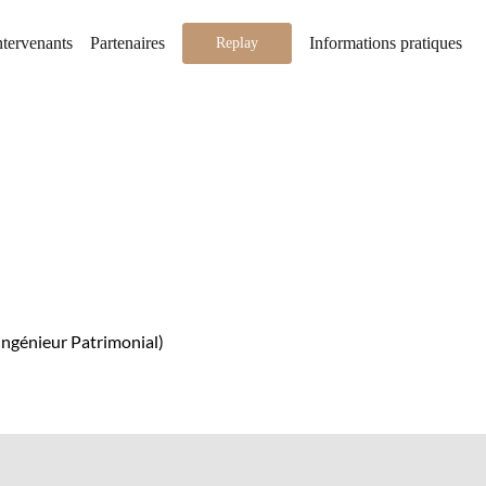
ntervenants
Partenaires
Informations pratiques
Replay
Ingénieur Patrimonial
)