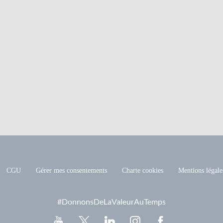
CGU
Gérer mes consentements
Charte cookies
Mentions légale
#DonnonsDeLaValeurAuTemps