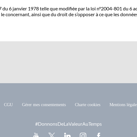
u 6 janvier 1978 telle que modifiée par la loi n°2004-801 du 6 août
 le concernant, ainsi que du droit de s’opposer à ce que les donnée
CGU
Gérer mes consentements
Charte cookies
Mentions légale
#DonnonsDeLaValeurAuTemps