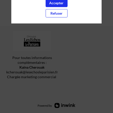
Accepter
Refuser
Pour toutes informations
complémentaires :
Kaina Cherouak
kcherouak@lesechosleparisien.fr
Chargée marketing commercial
Powered by