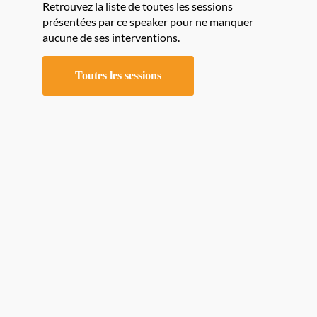
Retrouvez la liste de toutes les sessions
présentées par ce speaker pour ne manquer
aucune de ses interventions.
Toutes les sessions
C
f
i
t
e
Pr